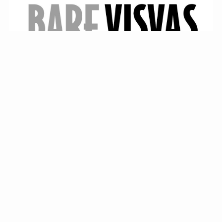
Herleg visvas frå Noreg sin beste imitator!